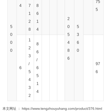
75
4
7
8
5
1
6
2
2
1
5
0
5
8
4
0
5
3
1
0
4
6
8
2
0
8
0
6
3
6
/
/
97
6
6
5
6
5
4
1
3
4
2
本文网址 ： https://www.tengzhouyuhang.com/product/376.html