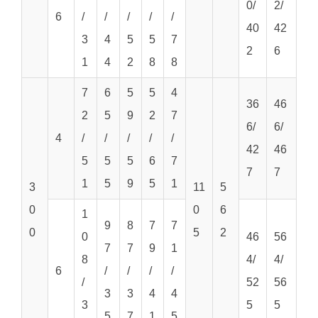
0/
2/
6
/
/
/
/
/
40
42
3
4
5
5
7
2
6
1
4
2
8
8
7
6
5
5
4
36
46
2
5
9
2
7
6/
6/
4
/
/
/
/
/
42
46
5
5
5
6
7
7
7
1
5
9
5
1
3
11
5
0
0
6
1
9
8
7
7
0
5
2
0
46
56
7
7
9
1
8
4/
4/
6
/
/
/
/
/
52
56
3
3
4
4
3
5
5
5
7
1
5