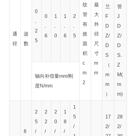
纹
最
兰
管
0
管
大
0
1
1
2
F
J
.
有
外
.
.
.
.
D
D
2
通
波
效
径
6
0
6
5
Z/
Z/
5
径
数
面
尺
D
D
积
寸
S
S.
c
m
（
Z
m
m
m
M(
轴向补偿量mm/刚
2
m
m
度N/mm
）
m)
1
2
2
2
1
5
17
28
5
2
0
8
/
2/
2/
8
/
/
/
/