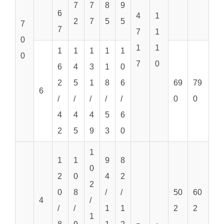
7
7
8
9
6
4
1
2
7
5
5
7
7
7
1
0
1
1
1
1
1
1
1
0
7
0
6
4
3
1
0
2
5
1
8
6
69
79
6
/
/
/
/
/
0
0
4
4
4
5
6
2
5
9
3
0
1
1
1
9
8
0
2
0
4
2
2
0
8
/
/
50
60
4
/
/
/
1
1
2
2
1