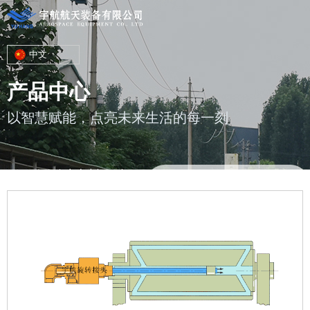
中文
产品中心
以智慧赋能，点亮未来生活的每一刻
您的位置 : 首页
/
产品
/
选型、安装及维护
/
内管旋转式