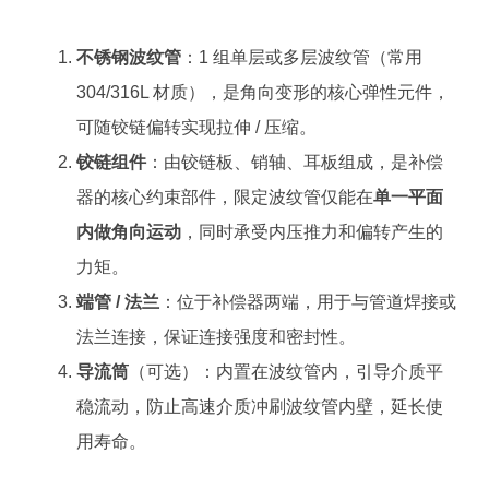
不锈钢波纹管
：1 组单层或多层波纹管（常用
304/316L 材质），是角向变形的核心弹性元件，
可随铰链偏转实现拉伸 / 压缩。
铰链组件
：由铰链板、销轴、耳板组成，是补偿
器的核心约束部件，限定波纹管仅能在
单一平面
内做角向运动
，同时承受内压推力和偏转产生的
力矩。
端管 / 法兰
：位于补偿器两端，用于与管道焊接或
法兰连接，保证连接强度和密封性。
导流筒
（可选）：内置在波纹管内，引导介质平
稳流动，防止高速介质冲刷波纹管内壁，延长使
用寿命。