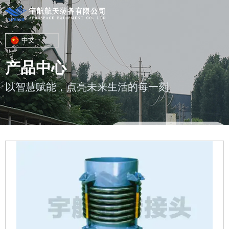
中文
产品中心
以智慧赋能，点亮未来生活的每一刻
您的位置 : 首页
/
产品
/
金属软管及波纹补偿器
/
单式铰链型（DJ）
补偿器