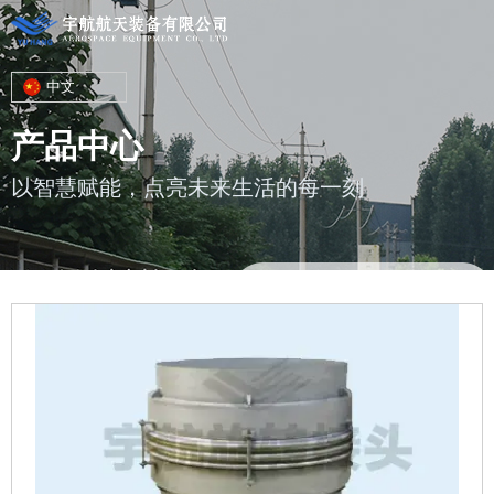
中文
产品中心
以智慧赋能，点亮未来生活的每一刻
您的位置 : 首页
/
产品
/
金属软管及波纹补偿器
/
高温轴向型波纹补偿
器