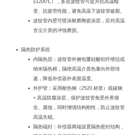
≤1200℃），多层波纹管可提升抗高温蠕
变、抗疲劳性能，避免高温下波纹管破裂。
波纹管内壁可喷涂耐磨陶瓷涂层，应对高温
含尘介质的冲蚀磨损。
隔热防护系统
内隔热层：波纹管外侧包覆硅酸铝纤维毡或
纳米隔热棉，隔绝高温介质热量向外部传
递，降低补偿器外表面温度。
外护管：采用耐热钢（2520 材质）或碳钢
+ 高温防腐涂层，保护波纹管免受外界撞
击、腐蚀，同时增强结构刚性，防止波纹管
高温失稳。
隔热端封：补偿器两端设置隔热密封结构，