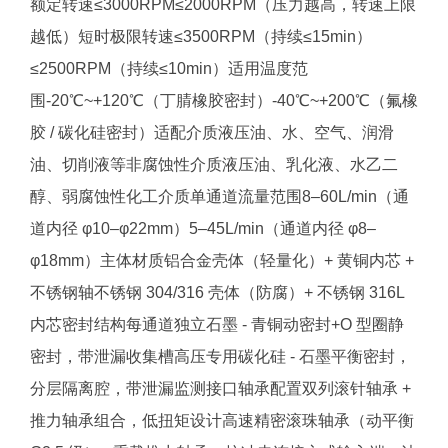
额定转速≤3000RPM≤2000RPM（压力越高，转速上限
越低）短时极限转速≤3500RPM（持续≤15min）
≤2500RPM（持续≤10min）适用温度范
围-20℃~+120℃（丁腈橡胶密封）-40℃~+200℃（氟橡
胶 / 碳化硅密封）适配介质液压油、水、空气、润滑
油、切削液等非腐蚀性介质液压油、乳化液、水乙二
醇、弱腐蚀性化工介质单通道流量范围8–60L/min（通
道内径 φ10–φ22mm）5–45L/min（通道内径 φ8–
φ18mm）主体材质铝合金壳体（轻量化）+ 黄铜内芯 +
不锈钢轴不锈钢 304/316 壳体（防腐）+ 不锈钢 316L
内芯密封结构每通道独立石墨 - 青铜动密封+O 型圈静
密封，带泄漏收集槽高压专用碳化硅 - 石墨平衡密封，
分层隔离腔，带泄漏监测接口轴承配置双列滚针轴承 +
推力轴承组合，低扭矩设计高速精密滚珠轴承（动平衡