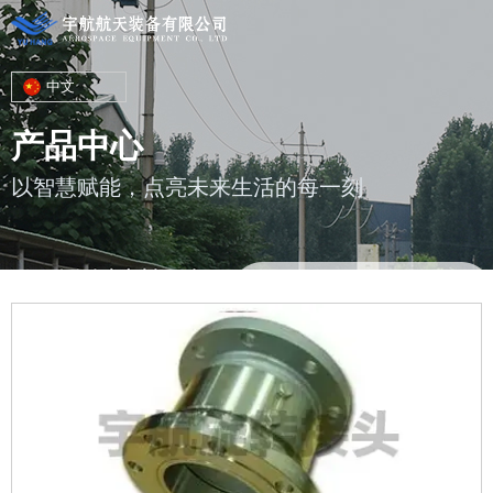
中文
产品中心
以智慧赋能，点亮未来生活的每一刻
您的位置 : 首页
/
产品
/
旋转管接头、鹤管接头、快速接头
/
直通型回
转接头