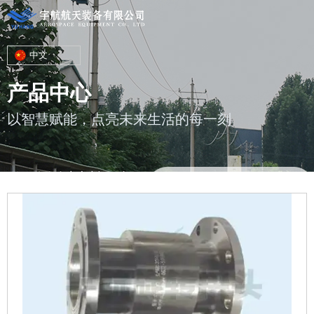
中文
产品中心
以智慧赋能，点亮未来生活的每一刻
您的位置 : 首页
/
产品
/
旋转管接头、鹤管接头、快速接头
/
YHDN型
旋转接头